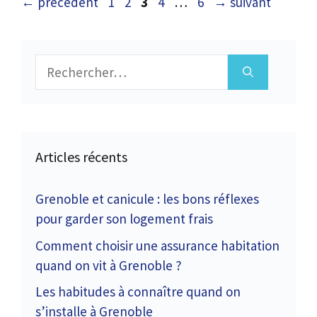
Page
Page
Page
Page
Page
←
précédent
1
2
3
4
…
6
→
suivant
Rechercher :
Articles récents
Grenoble et canicule : les bons réflexes
pour garder son logement frais
Comment choisir une assurance habitation
quand on vit à Grenoble ?
Les habitudes à connaître quand on
s’installe à Grenoble